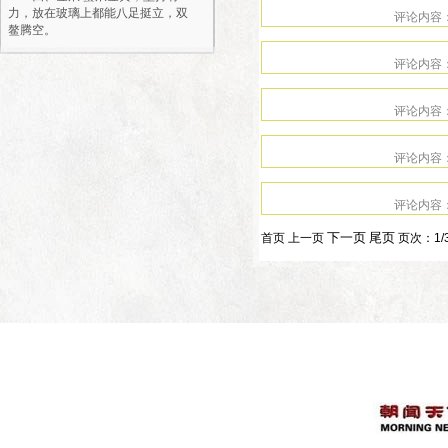
力，放在玻璃上都能八足挺立，双
鳌腾空。