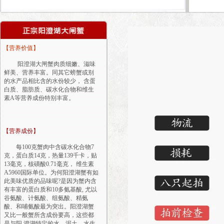
【营养价值】
阳澄湖大闸蟹肉质细嫩、滋味
鲜美、营养丰富。同其它螃蟹或别
的水产品相比含的水份较少， 含蛋
白质、脂肪质、碳水化合物和维生
素A等营养成份特别丰富。
【营养成份】
每100克蟹肉中含碳水化合物7
克，蛋白质14克，热量139千卡，贴
13毫克，核磺酸0.71毫克， 维生素
A5960国际单位。为何阳澄湖蟹有如
此美味优质的品味呢?是因为蟹内含
有丰富的蛋白质和10多氨基酸, 尤以
谷氨酸、计氨酸、组氨酸、精氨
酸、和哺氨酸最为突出。阳澄湖蟹
又比一般蟹所含成份要高，这些都
是与阳 澄湖特定的水、泥土、水生