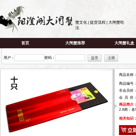
蟹文化
提货流程
大闸蟹吃
|
|
法
首页
大闸蟹推荐
大闸蟹礼盒
用户：
密码：
商品名称
商品编号
非会员价：
会 员 价
商品简介
2.8两；
相关知识