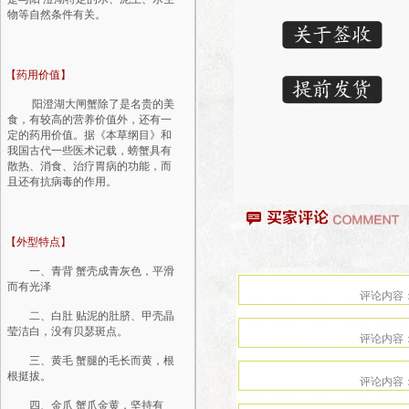
物等自然条件有关。
【药用价值】
阳澄湖大闸蟹除了是名贵的美
食，有较高的营养价值外，还有一
定的药用价值。据《本草纲目》和
我国古代一些医术记载，螃蟹具有
散热、消食、治疗胃病的功能，而
且还有抗病毒的作用。
【外型特点】
一、青背 蟹壳成青灰色，平滑
而有光泽
二、白肚 贴泥的肚脐、甲壳晶
莹洁白，没有贝瑟斑点。
三、黄毛 蟹腿的毛长而黄，根
根挺拔。
四、金爪 蟹爪金黄，坚持有