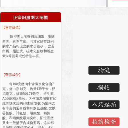
【营养价值】
阳澄湖大闸蟹肉质细嫩、滋味
鲜美、营养丰富。同其它螃蟹或别
的水产品相比含的水份较少， 含蛋
白质、脂肪质、碳水化合物和维生
素A等营养成份特别丰富。
【营养成份】
每100克蟹肉中含碳水化合物7
克，蛋白质14克，热量139千卡，贴
13毫克，核磺酸0.71毫克， 维生素
A5960国际单位。为何阳澄湖蟹有如
此美味优质的品味呢?是因为蟹内含
有丰富的蛋白质和10多氨基酸, 尤以
谷氨酸、计氨酸、组氨酸、精氨
酸、和哺氨酸最为突出。阳澄湖蟹
又比一般蟹所含成份要高，这些都
是与阳 澄湖特定的水、泥土、水生