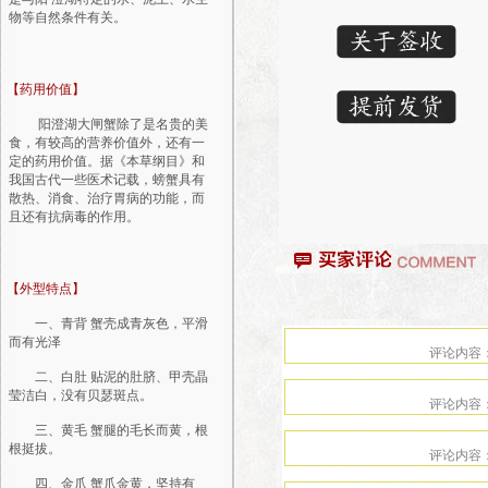
物等自然条件有关。
【药用价值】
阳澄湖大闸蟹除了是名贵的美
食，有较高的营养价值外，还有一
定的药用价值。据《本草纲目》和
我国古代一些医术记载，螃蟹具有
散热、消食、治疗胃病的功能，而
且还有抗病毒的作用。
【外型特点】
一、青背 蟹壳成青灰色，平滑
而有光泽
二、白肚 贴泥的肚脐、甲壳晶
莹洁白，没有贝瑟斑点。
三、黄毛 蟹腿的毛长而黄，根
根挺拔。
四、金爪 蟹爪金黄，坚持有