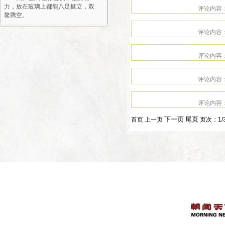
力，放在玻璃上都能八足挺立，双
鳌腾空。