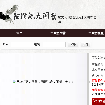
蟹文化
提货流程
大闸蟹吃
|
|
法
首页
大闸蟹推荐
大闸蟹礼盒
用户：
密码：
商品名
商品编号
非会员价： 
会 员 价
商品简介
3.2-3.4
相关知识
产地直发