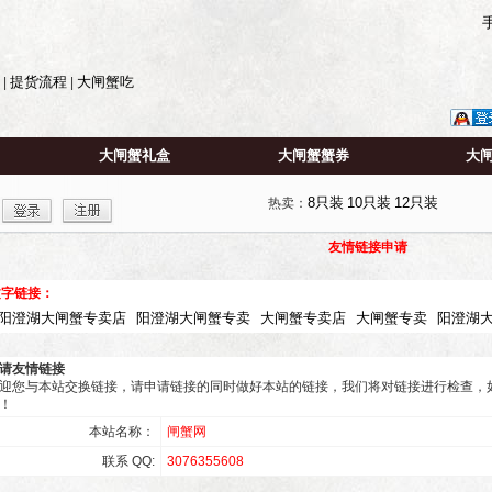
提货流程
大闸蟹吃
|
|
大闸蟹礼盒
大闸蟹蟹券
大
8只装
10只装
12只装
热卖：
友情链接申请
文字链接：
阳澄湖大闸蟹专卖店
阳澄湖大闸蟹专卖
大闸蟹专卖店
大闸蟹专卖
阳澄湖
请友情链接
迎您与本站交换链接，请申请链接的同时做好本站的链接，我们将对链接进行检查，
！
本站名称：
闸蟹网
联系 QQ:
3076355608